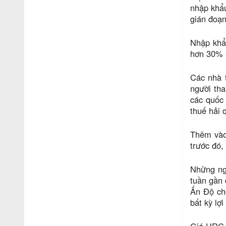
nhập khẩu
gián đoạ
Nhập khẩ
hơn 30% s
Các nhà t
người tha
các quốc
thuế hải 
Thêm vào
trước đó,
Những ngư
tuần gần 
Ấn Độ cho
bất kỳ lợi