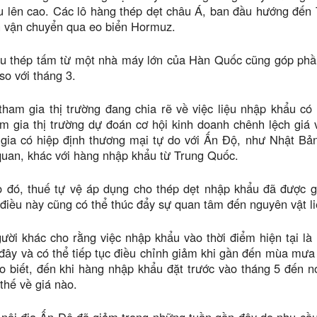
 lên cao. Các lô hàng thép dẹt châu Á, ban đầu hướng đến T
n vận chuyển qua eo biển Hormuz.
u thép tấm từ một nhà máy lớn của Hàn Quốc cũng góp phần 
o với tháng 3.
ham gia thị trường đang chia rẽ về việc liệu nhập khẩu có 
m gia thị trường dự đoán cơ hội kinh doanh chênh lệch giá
 gia có hiệp định thương mại tự do với Ấn Độ, như Nhật Bả
quan, khác với hàng nhập khẩu từ Trung Quốc.
 đó, thuế tự vệ áp dụng cho thép dẹt nhập khẩu đã được 
 điều này cũng có thể thúc đẩy sự quan tâm đến nguyên vật l
ời khác cho rằng việc nhập khẩu vào thời điểm hiện tại là 
đây và có thể tiếp tục điều chỉnh giảm khi gần đến mùa mưa
 biết, đến khi hàng nhập khẩu đặt trước vào tháng 5 đến n
 thế về giá nào.