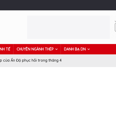
INH TẾ
CHUYÊN NGÀNH THÉP
DANH BẠ DN
p của Ấn Độ phục hồi trong tháng 4