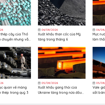
26
06/08/2026
06/08
 thép cây của Thổ
Xuất khẩu than cốc của Mỹ
Mực nướ
ch chuyển nhưng vẫn
tăng trong tháng 6
làm thắ
ng trong nửa đầu
HRC tại
26
05/08/2026
05/08
lạc quan về mảng
Xuất khẩu gang thỏi của
Vale g
 thép trong quý 3
Ukraine tăng trong nửa đầu
sắt bán
năm
trong 