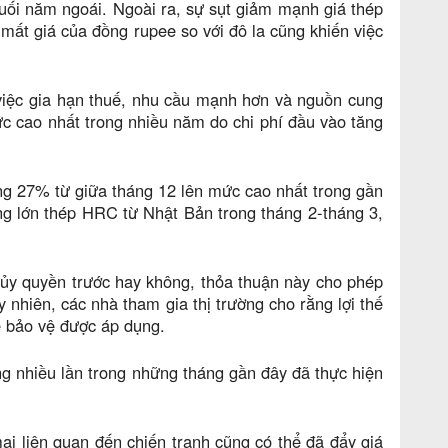
uối năm ngoái. Ngoài ra, sự sụt giảm mạnh giá thép
mất giá của đồng rupee so với đô la cũng khiến việc
 việc gia hạn thuế, nhu cầu mạnh hơn và nguồn cung
ức cao nhất trong nhiều năm do chi phí đầu vào tăng
ăng 27% từ giữa tháng 12 lên mức cao nhất trong gần
g lớn thép HRC từ Nhật Bản trong tháng 2-tháng 3,
 ủy quyền trước hay không, thỏa thuận này cho phép
nhiên, các nhà tham gia thị trường cho rằng lợi thế
ế bảo vệ được áp dụng.
 nhiều lần trong những tháng gần đây đã thực hiện
i liên quan đến chiến tranh cũng có thể đã đẩy giá