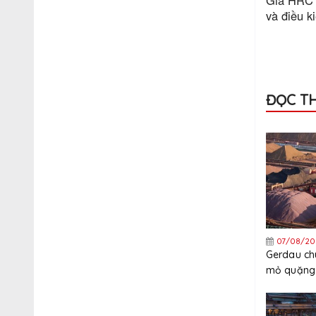
Giá HRC n
và điều k
ĐỌC T
07/08/20
Gerdau ch
mỏ quặng 
quý 3