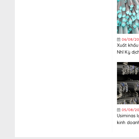
06/08/20
Xuất khẩu
Nhĩ Kỳ dị
tăng trưở
năm
05/08/20
Usiminas 
kinh doanh