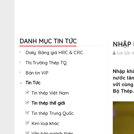
DANH MỤC TIN TỨC
NHẬP 
Daily: Bảng giá HRC & CRC
bởi Sắt 
Thị Trường Thép TQ
Nhập khẩ
Bản tin VIP
nước tăn
Tin Tức
với cùng
Bộ Thép.
Tin thép Việt Nam
Tin thép thế giới
Tin thép Trung Quốc
Kim loại khác
Văn bản ngành thép