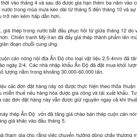
thời vào tháng 4 và sau đó được gia hạn thêm ba năm vào c
 nước trong mùa mưa kéo dài từ tháng 5 đến tháng 10 và sự 
u trở nên kém hấp dẫn hơn.
, giá thép trong nước bắt đầu phục hồi từ giữa tháng 12 do
 hơn. Chiến tranh Mỹ-Iran đã đẩy giá thép thành phẩm lên m
 gián đoạn chuỗi cung ứng.
cuộn cán nóng nội địa Ấn Độ cho loại vật liệu 2.5-4mm đã t
ào ngày 2/4. Các nhà nhập khẩu Ấn Độ đã đặt mua khối lượn
số lượng nằm trong khoảng 30.000-60.000 tấn.
iệu các đơn đặt hàng này có được thực hiện theo thỏa thuận
 miễn thuế nếu hàng hóa được gia công và tái xuất khẩu. Tuy 
a các đơn đặt hàng này vẫn được giữ nguyên ngay cả khi thu
áy thép Ấn Độ vốn đã tăng giá chào bán thép cuộn cán nóng
ăng giá khác vào đầu tháng 5.
à tham gia cho rằng việc chuyển hướng dòng chảy thương mạ