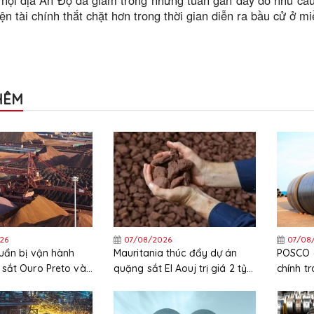
ội địa Ấn Độ đã giảm trong những tuần gần đây do nhu cầu c
iện tài chính thắt chặt hơn trong thời gian diễn ra bầu cử ở 
HÊM
26
07/08/2026
07/08
uẩn bị vận hành
Mauritania thúc đẩy dự án
POSCO c
sắt Ouro Preto vào
quặng sắt El Aouj trị giá 2 tỷ
chính t
USD sau quyết định đầu tư
chi phí 
cuối cùng (FID)
cao