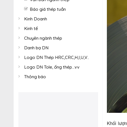
Báo giá thép tuần
Kinh Doanh
Kinh tế
Chuyên ngành thép
Danh bạ DN
Logo DN Thép HRC,CRC,H,I,U,V..
Logo DN Tole, ống thép...vv
Thông báo
Khối lượn