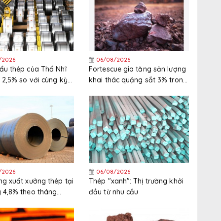
/2026
06/08/2026
ẩu thép của Thổ Nhĩ
Fortescue gia tăng sản lượng
 2,5% so với cùng kỳ
khai thác quặng sắt 3% trong
nửa đầu năm 2026
năm tài chính 2025/2026
/2026
06/08/2026
ng xuất xưởng thép tại
Thép "xanh": Thị trường khởi
 4,8% theo tháng
đầu từ nhu cầu
háng 6