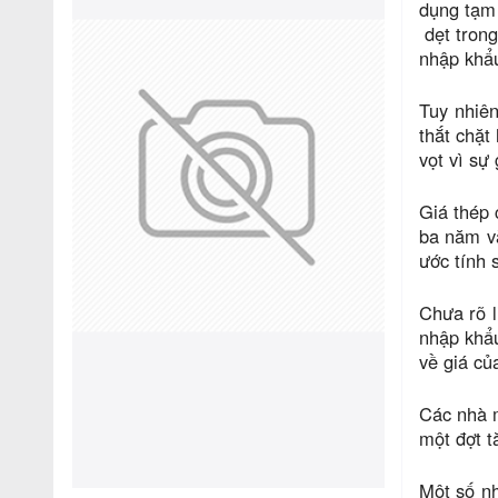
dụng tạm 
dẹt trong
nhập khẩ
Tuy nhiên
thắt chặt
vọt vì sự
Giá thép 
ba năm v
ước tính 
Chưa rõ l
nhập khẩu
về giá củ
Các nhà m
một đợt t
Một số nh