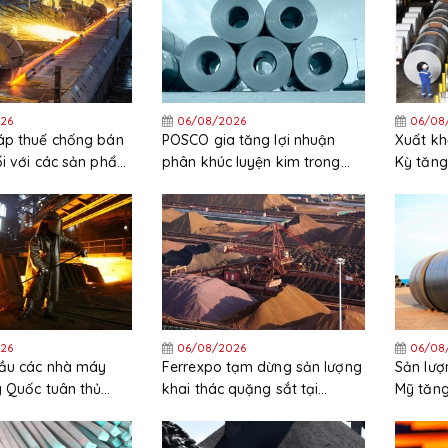
26
06/08/2026
06/08
áp thuế chống bán
POSCO gia tăng lợi nhuận
Xuất kh
ối với các sản phẩm
phân khúc luyện kim trong
Kỳ tăng
ẽm nhập khẩu từ
quý 2 năm 2026
trong 
c và Hàn Quốc
26
06/08/2026
06/08
cầu các nhà máy
Ferrexpo tạm dừng sản lượng
Sản lượ
g Quốc tuân thủ
khai thác quặng sắt tại
Mỹ tăng
ặt các quy định
Ukraine
trong t