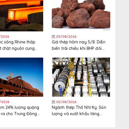
/2026
05/08/2026
c sông Rhine thấp
Giá thép hôm nay 5/8: Diễn
t chặt nguồn cung
biến trái chiều khi BHP đối
 Tây Bắc Châu Âu
mặt đình công tại cảng xuất
khẩu quặng sắt lớn nhất thế
giới
/2026
05/08/2026
iảm 24% lượng quặng
Ngành thép Thổ Nhĩ Kỳ: Sản
 ra cho Trung Đông
lượng và xuất khẩu tăng
nửa đầu năm
trong nửa đầu năm, thị trường
xuất khẩu phân hóa gia tăng