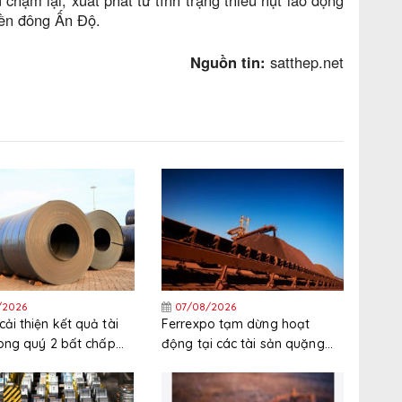
hậm lại, xuất phát từ tình trạng thiếu hụt lao động
miền đông Ấn Độ.
Nguồn tin:
satthep.net
/2026
07/08/2026
ải thiện kết quả tài
Ferrexpo tạm dừng hoạt
rong quý 2 bất chấp
động tại các tài sản quặng
nguyên liệu thô tăng
sắt ở Ukraine