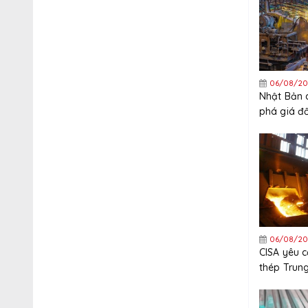
06/08/20
Nhật Bản 
phá giá đ
thép mạ k
Trung Quố
06/08/20
CISA yêu 
thép Trun
nghiêm ng
xuất khẩu