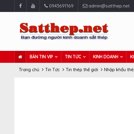
0943691169
admin@satthep.net
BẢN TIN VIP
TIN TỨC
KINH DOANH
K
Trang chủ
Tin Tức
Tin thép thế giới
Nhập khẩu thé