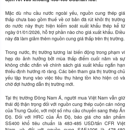
Mặc dù nhu cầu nước ngoài yếu, nguồn cung thép giá
thấp chưa bao gồm thuế về cơ bản đã rút khỏi thị trường
do nước này thực hiện kiểm soát xuất khẩu thép kể từ
ngày 01/01/2026, hỗ trợ phần nào cho giá xuất khẩu. Điều
này đã làm giảm thêm nguồn cung giá thấp trên thị trường.
Trong nước, thị trường tương lai biến động trong phạm vi
hẹp do ảnh hưởng bởi mùa thấp điểm cuối năm và sự
không chắc chắn về chính sách giá xuất khẩu ngắn hạn
thiếu định hướng rõ ràng. Các bên tham gia thị trường chủ
yếu tập trung vào việc tiêu thụ hàng tồn kho hiện có và
chờ đợi hướng dẫn thị trường mới.
Tại thị trường Đông Nam Á, người mua Việt Nam vẫn giữ
thái độ thận trọng đối với nguồn cung thép cuộn cán nóng
của Trung Quốc, với một số nhu cầu chuyển sang thép Ấn
Độ. Đối với HRC của Ấn Độ, báo giá cho sản phẩm
SS400 khổ tiêu chuẩn là 483-485 USD/tấn CFR Việt
Nam, và đối với nguồn cung SAE1006 là 478-480