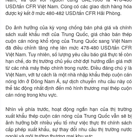
USD/tấn CFR Việt Nam. Cũng có các giao dịch hàng hóa
được ký kết ở mức 480-482 USD/tấn CFR Hải Phòng.
Do ảnh hưởng của kỳ vọng chống bán phá giá và chính
sách xuất khẩu mới của Trung Quốc, giá chào bán thép
cuộn cán nóng khổ rộng của Trung Quốc sang Việt Nam
đã điều chỉnh tăng nhẹ lên mức 478-480 USD/tấn CFR
Việt Nam. Tuy nhiên, số lượng yêu cầu báo giá thực tế còn
hạn chế, do thị trường chủ yếu chờ đợi hướng dẫn giá mới
từ các nhà máy thép chính trong nước. Điều đáng chú ý là
Việt Nam, với tư cách là một nhà nhập khẩu thép cuộn cán
nóng lớn ở Đông Nam Á, sự dịch chuyển nhu cầu này có
thể tác động nhất định đến mô hình thương mại thép cuộn
cán nóng trong khu vực.
Nhìn về phía trước, hoạt động ngắn hạn của thị trường
xuất khẩu thép cuộn cán nóng của Trung Quốc vẫn sẽ bị
ảnh hưởng bởi nhiều yếu tố như việc thực thi chính sách
cấp phép xuất khẩu, sự thay đổi nhu cầu thị trường nước
ngoài và môi trường thương mại khu vực.