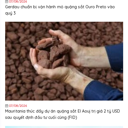
07/08/2026
Gerdau chuẩn bị vận hành mỏ quặng sắt Ouro Preto vào
quý 3
07/08/2026
Mauritania thúc đẩy dự án quặng sắt El Aouj trị giá 2 tỷ USD
sau quyết định đầu tư cuối cùng (FID)