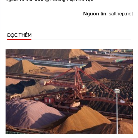
Nguồn tin
: satthep.net
ĐỌC THÊM