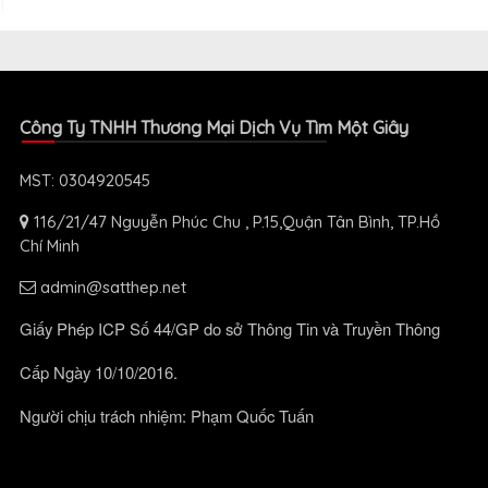
Công Ty TNHH Thương Mại Dịch Vụ Tìm Một Giây
MST: 0304920545
116/21/47 Nguyễn Phúc Chu , P.15,Quận Tân Bình, TP.Hồ
Chí Minh
admin@satthep.net
Giấy Phép ICP Số 44/GP do sở Thông Tin và Truyền Thông
Cấp Ngày 10/10/2016.
Người chịu trách nhiệm: Phạm Quốc Tuấn