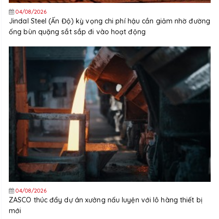
04/08/2026
Jindal Steel (Ấn Độ) kỳ vọng chi phí hậu cần giảm nhờ đường
ống bùn quặng sắt sắp đi vào hoạt động
04/08/2026
ZASCO thúc đẩy dự án xưởng nấu luyện với lô hàng thiết bị
mới