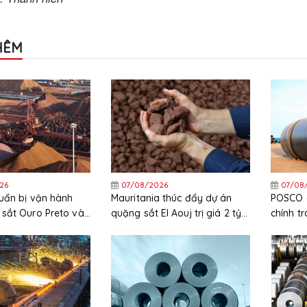
HÊM
26
07/08/2026
07/08
uẩn bị vận hành
Mauritania thúc đẩy dự án
POSCO c
sắt Ouro Preto vào
quặng sắt El Aouj trị giá 2 tỷ
chính t
USD sau quyết định đầu tư
chi phí 
cuối cùng (FID)
cao