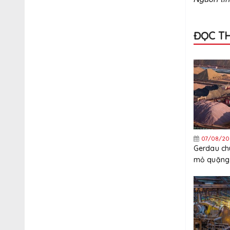
ĐỌC T
07/08/20
Gerdau ch
mỏ quặng 
quý 3