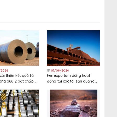
/2026
07/08/2026
ải thiện kết quả tài
Ferrexpo tạm dừng hoạt
rong quý 2 bất chấp
động tại các tài sản quặng
nguyên liệu thô tăng
sắt ở Ukraine