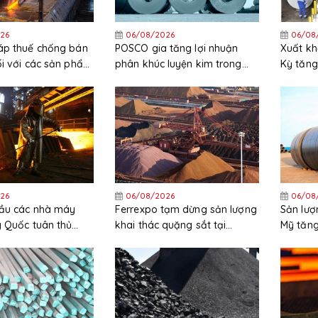
26
06/08/2026
06/08
áp thuế chống bán
POSCO gia tăng lợi nhuận
Xuất kh
ối với các sản phẩm
phân khúc luyện kim trong
Kỳ tăng
ẽm nhập khẩu từ
quý 2 năm 2026
trong 
c và Hàn Quốc
26
06/08/2026
06/08
cầu các nhà máy
Ferrexpo tạm dừng sản lượng
Sản lượ
g Quốc tuân thủ
khai thác quặng sắt tại
Mỹ tăng
ặt các quy định
Ukraine
trong t