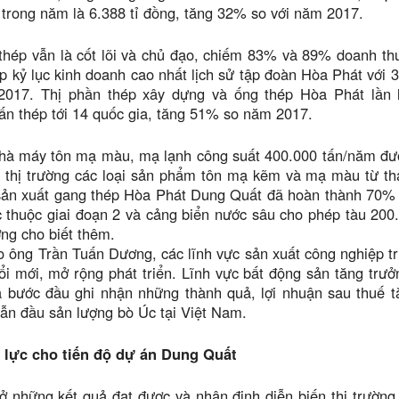
trong năm là 6.388 tỉ đồng, tăng 32% so với năm 2017.
thép vẫn là cốt lõi và chủ đạo, chiếm 83% và 89% doanh th
ập kỷ lục kinh doanh cao nhất lịch sử tập đoàn Hòa Phát với 
2017. Thị phần thép xây dựng và ống thép Hòa Phát lần 
ấn thép tới 14 quốc gia, tăng 51% so năm 2017.
hà máy tôn mạ màu, mạ lạnh công suất 400.000 tấn/năm đư
a thị trường các loại sản phẩm tôn mạ kẽm và mạ màu từ th
sản xuất gang thép Hòa Phát Dung Quất đã hoàn thành 70% k
thuộc giai đoạn 2 và cảng biển nước sâu cho phép tàu 200.0
ng cho biết thêm.
 ông Trần Tuấn Dương, các lĩnh vực sản xuất công nghiệp t
đổi mới, mở rộng phát triển. Lĩnh vực bất động sản tăng tr
ã bước đầu ghi nhận những thành quả, lợi nhuận sau thuế t
ẫn đầu sản lượng bò Úc tại Việt Nam.
 lực cho tiến độ dự án Dung Quất
ở những kết quả đạt được và nhận định diễn biến thị trường