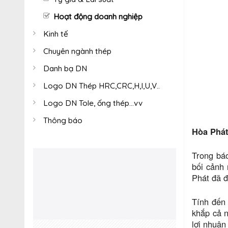
Hoạt động doanh nghiệp
Kinh tế
Chuyên ngành thép
Danh bạ DN
Logo DN Thép HRC,CRC,H,I,U,V..
Logo DN Tole, ống thép...vv
Thông báo
Hòa Phát
Trong bá
bối cảnh 
Phát đã đ
Tính đến
khắp cả n
lợi nhuậ