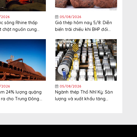
/2026
05/08/2026
c sông Rhine thấp
Giá thép hôm nay 5/8: Diễn
t chặt nguồn cung
biến trái chiều khi BHP đối
 Tây Bắc Châu Âu
mặt đình công tại cảng xuất
khẩu quặng sắt lớn nhất thế
giới
/2026
05/08/2026
iảm 24% lượng quặng
Ngành thép Thổ Nhĩ Kỳ: Sản
 ra cho Trung Đông
lượng và xuất khẩu tăng
nửa đầu năm
trong nửa đầu năm, thị trường
xuất khẩu phân hóa gia tăng