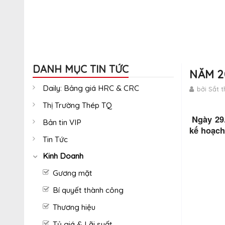
DANH MỤC TIN TỨC
NĂM 2
Daily: Bảng giá HRC & CRC
bởi Sắt 
Thị Trường Thép TQ
Ngày 29.
Bản tin VIP
kế hoạch
Tin Tức
Kinh Doanh
Gương mặt
Bí quyết thành công
Thương hiệu
Tỷ giá & Lãi suất