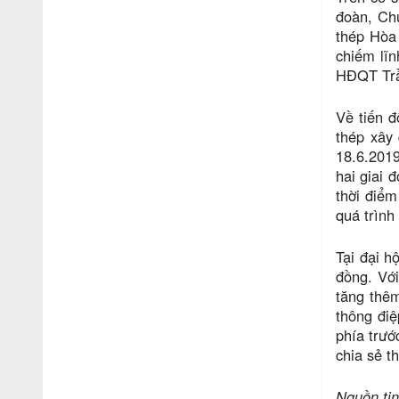
đoàn, Ch
thép Hòa
chiếm lĩn
HĐQT Trần
Về tiến 
thép xây
18.6.2019
hai giai 
thời điể
quá trình
Tại đại h
đồng. Với
tăng thêm
thông điệ
phía trướ
chia sẻ t
Nguồn tin