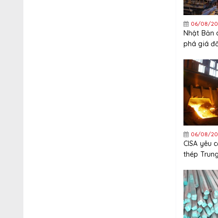
06/08/20
Nhật Bản 
phá giá đ
thép mạ k
Trung Quố
06/08/20
CISA yêu 
thép Trun
nghiêm ng
xuất khẩu