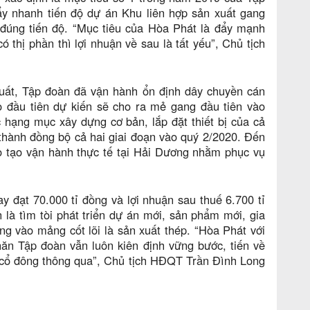
y nhanh tiến độ dự án Khu liên hợp sản xuất gang
úng tiến độ. “Mục tiêu của Hòa Phát là đẩy mạnh
 thị phần thì lợi nhuận về sau là tất yếu”, Chủ tịch
uất, Tập đoàn đã vận hành ổn định dây chuyền cán
o đầu tiên dự kiến sẽ cho ra mẻ gang đầu tiên vào
 hạng mục xây dựng cơ bản, lắp đặt thiết bị của cả
 thành đồng bộ cả hai giai đoạn vào quý 2/2020. Đến
o tạo vận hành thực tế tại Hải Dương nhằm phục vụ
y đạt 70.000 tỉ đồng và lợi nhuận sau thuế 6.700 tỉ
 là tìm tòi phát triển dự án mới, sản phẩm mới, gia
ng vào mảng cốt lõi là sản xuất thép. “Hòa Phát với
khăn Tập đoàn vẫn luôn kiên định vững bước, tiến về
g cổ đông thông qua”, Chủ tịch HĐQT Trần Đình Long