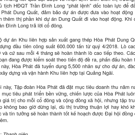
ủ tịch HĐQT Trần Đình Long “phát lệnh” dốc toàn lực để đẩ
 Phát Dung Quất, đảm bảo dự án được đưa vào hoạt động đ
h thêm thị phần khi dự án Dung Quất đi vào hoạt động. Khi có
 Đình Long trả lời cổ đông.
độ dự án Khu liên hợp sản xuất gang thép Hòa Phát Dung Q
 dựng đầu tiên công suất 600.000 tấn từ quý 4/2018. Lò ca
 và cứ sau mỗi 4 tháng sẽ hoàn thành lò cao tiếp theo. Các
đoạn đang được kiểm soát theo tiến độ đề ra, phấn đấu hoàn
m này, Hòa Phát đã tuyển dụng 5,500 nhân sự cho dự án, đà
 xây dựng và vận hành Khu liên hợp tại Quảng Ngãi.
ội này, Tập đoàn Hòa Phát đã đặt mục tiêu doanh thu năm na
 mục tiêu phát triển bền vững, chiến lược của Hòa Phát luôn
 giá trị cho mỗi cổ đông và cộng đồng xã hội, nhưng tập tru
p không bao giờ dừng lại, dù thị trường thuận lợi hay khó 
c và tin tưởng sẽ hoàn thành tốt kế hoạch được Đại hội đồn
hêm.
: Thanh niên