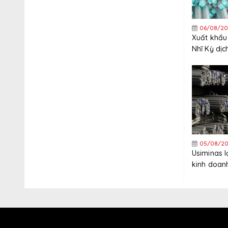
06/08/20
Xuất khẩu
Nhĩ Kỳ dị
tăng trưở
năm
05/08/20
Usiminas 
kinh doanh