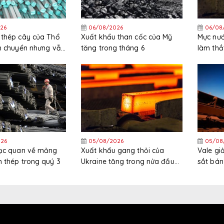
26
06/08/2026
06/08
 thép cây của Thổ
Xuất khẩu than cốc của Mỹ
Mực nướ
ch chuyển nhưng vẫn
tăng trong tháng 6
làm thắ
ng trong nửa đầu
HRC tại
26
05/08/2026
05/08
lạc quan về mảng
Xuất khẩu gang thỏi của
Vale g
 thép trong quý 3
Ukraine tăng trong nửa đầu
sắt bán
năm
trong 