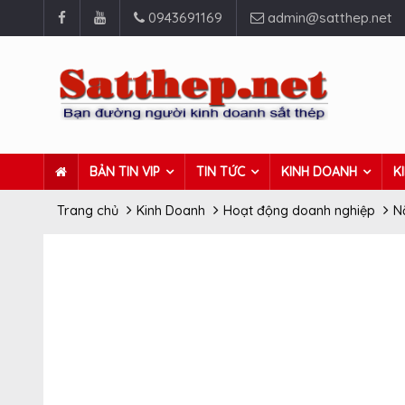
0943691169
admin@satthep.net
BẢN TIN VIP
TIN TỨC
KINH DOANH
K
Trang chủ
Kinh Doanh
Hoạt động doanh nghiệp
N