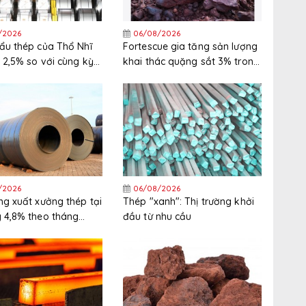
/2026
06/08/2026
ẩu thép của Thổ Nhĩ
Fortescue gia tăng sản lượng
 2,5% so với cùng kỳ
khai thác quặng sắt 3% trong
nửa đầu năm 2026
năm tài chính 2025/2026
/2026
06/08/2026
ng xuất xưởng thép tại
Thép "xanh": Thị trường khởi
 4,8% theo tháng
đầu từ nhu cầu
háng 6