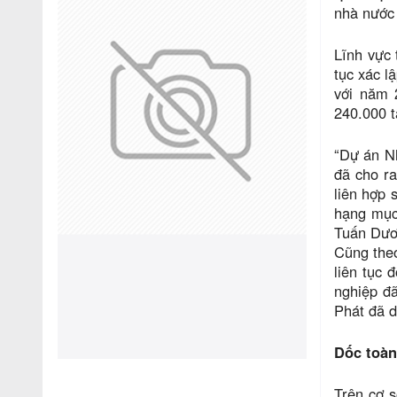
nhà nước 
Lĩnh vực 
tục xác l
với năm 
240.000 t
“Dự án N
đã cho r
liên hợp 
hạng mục 
Tuấn Dươ
Cũng theo
liên tục 
nghiệp đ
Phát đã d
Dốc toàn
Trên cơ s