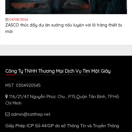
04/08/2026
ZASCO thúc đẩy dự án xưởng nấu luyện với lô hàng thiết bị
mới
Công Ty TNHH Thương Mại Dịch Vụ Tìm Một Giây
MST: 0304920545
116/21/47 Nguyễn Phúc Chu , P.15,Quận Tân Bình, TP.Hồ
Chí Minh
admin@satthep.net
Giấy Phép ICP Số 44/GP do sở Thông Tin và Truyền Thông