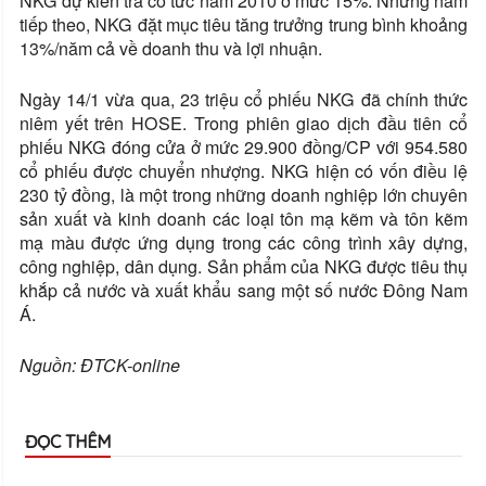
NKG dự kiến trả cổ tức năm 2010 ở mức 15%. Những năm
tiếp theo, NKG đặt mục tiêu tăng trưởng trung bình khoảng
13%/năm cả về doanh thu và lợi nhuận.
Ngày 14/1 vừa qua, 23 triệu cổ phiếu NKG đã chính thức
niêm yết trên HOSE. Trong phiên giao dịch đầu tiên cổ
phiếu NKG đóng cửa ở mức 29.900 đồng/CP với 954.580
cổ phiếu được chuyển nhượng. NKG hiện có vốn điều lệ
230 tỷ đồng, là một trong những doanh nghiệp lớn chuyên
sản xuất và kinh doanh các loại tôn mạ kẽm và tôn kẽm
mạ màu được ứng dụng trong các công trình xây dựng,
công nghiệp, dân dụng. Sản phẩm của NKG được tiêu thụ
khắp cả nước và xuất khẩu sang một số nước Đông Nam
Á.
Nguồn:
ĐTCK-online
ĐỌC THÊM