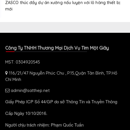
ZASCO thúc đẩy dự án xưởng nấu luyện với lô hàng thiết bị
mới
Công Ty TNHH Thương Mại Dịch Vụ Tìm Một Giây
MST: 0304920545
116/21/47 Nguyễn Phúc Chu , P.15,Quận Tân Bình, TP.Hồ
Chí Minh
admin@satthep.net
Giấy Phép ICP Số 44/GP do sở Thông Tin và Truyền Thông
Cấp Ngày 10/10/2016.
Người chịu trách nhiệm: Phạm Quốc Tuấn