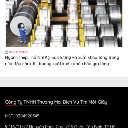
05/08/2026
Ngành thép Thổ Nhĩ Kỳ: Sản lượng và xuất khẩu tăng trong
nửa đầu năm, thị trường xuất khẩu phân hóa gia tăng
Công Ty TNHH Thương Mại Dịch Vụ Tìm Một Giây
MST: 0304920545
116/21/47 Nguyễn Phúc Chu , P.15,Quận Tân Bình, TP.Hồ