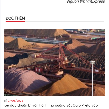
Nguồn tin: VnExpress
ĐỌC THÊM
07/08/2026
Gerdau chuẩn bị vận hành mỏ quặng sắt Ouro Preto vào