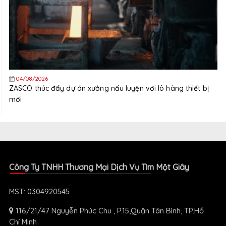
04/08/2026
ZASCO thúc đẩy dự án xưởng nấu luyện với lô hàng thiết bị
mới
Công Ty TNHH Thương Mại Dịch Vụ Tìm Một Giây
MST: 0304920545
116/21/47 Nguyễn Phúc Chu , P.15,Quận Tân Bình, TP.Hồ
Chí Minh