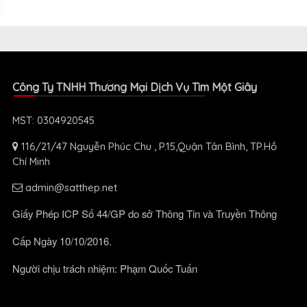
Công Ty TNHH Thương Mại Dịch Vụ Tìm Một Giây
MST: 0304920545
116/21/47 Nguyễn Phúc Chu , P.15,Quận Tân Bình, TP.Hồ
Chí Minh
admin@satthep.net
Giấy Phép ICP Số 44/GP do sở Thông Tin và Truyền Thông
Cấp Ngày 10/10/2016.
Người chịu trách nhiệm: Phạm Quốc Tuấn