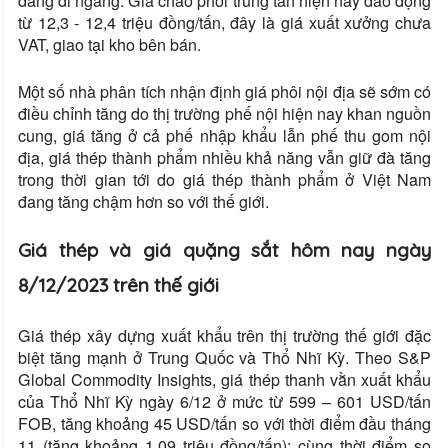
đang đi ngang. Giá chào phôi trung tần hiện nay dao động
từ 12,3 - 12,4 triệu đồng/tấn, đây là giá xuất xưởng chưa
VAT, giao tại kho bên bán.
Một số nhà phân tích nhận định giá phôi nội địa sẽ sớm có
điều chỉnh tăng do thị trường phế nội hiện nay khan nguồn
cung, giá tăng ở cả phế nhập khẩu lẫn phế thu gom nội
địa, giá thép thành phẩm nhiều khả năng vẫn giữ đà tăng
trong thời gian tới do giá thép thành phẩm ở Việt Nam
đang tăng chậm hơn so với thế giới.
Giá thép và giá quặng sắt hôm nay ngày
8/12/2023 trên thế giới
Giá thép xây dựng xuất khẩu trên thị trường thế giới đặc
biệt tăng mạnh ở Trung Quốc và Thổ Nhĩ Kỳ. Theo S&P
Global Commodity Insights, giá thép thanh vằn xuất khẩu
của Thổ Nhĩ Kỳ ngày 6/12 ở mức từ 599 – 601 USD/tấn
FOB, tăng khoảng 45 USD/tấn so với thời điểm đầu tháng
11 (tăng khoảng 1,09 triệu đồng/tấn); cùng thời điểm so