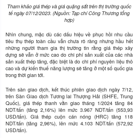
Tham khảo giá thép và giá quặng sắt trên thị trường quốc
tế ngày 07/12/2023. (Nguồn: Tạp chí Công Thương tổng
hợp)
Nhìn chung, mặc dù các dấu hiệu về phục hồi nhu cầu
tiêu thụ thép toàn cầu vẫn chưa rõ ràng nhưng hầu hết
những người tham gia thị trường tin rằng giá thép xây
dựng sẽ vẫn ở mức cao do chi phí sản xuất của các nhà
sản xuất thép tăng, đặc biệt là do chi phí nguyên liệu thô
cao và dự kiến thuế năng lượng sẽ tăng ở một số quốc gia
trong thời gian tới.
Trên sàn giao dịch, kết thúc phiên giao dịch ngày 7/12,
trên Sàn Giao dịch Tương lai Thượng Hải (SHFE, Trung
Quốc), giá thép thanh vằn giao tháng 1/2024 tăng 84
NDT/tấn (tăng 2,16%) lên mức 3.967 NDT/tấn (553,93
USD/tấn). Giá thép cuộn cán nóng (HRC) tăng 118
NDT/tấn (tăng 2,96%), lên mức 4.103 NDT/tấn (572,92
USD/tấn).