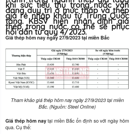
khi sức tiêu thụ trong nước vẫn
đang duy trì ở mức thấp và thép
giá rẻ nhập khẩu từ Trung Quốc
tăng. KBSV hiện nhận định giá
thép trong nước có thể sẽ phục
hồi dần từ quý 4/2023.
Giá thép hôm nay ngày 27/9/2023 tại miền Bắc
Tham khảo giá thép hôm nay ngày 27/9/2023 tại miền
Bắc. (Nguồn: Steel Online)
Giá thép hôm nay
tại miền Bắc ổn định so với ngày hôm
qua. Cụ thể: