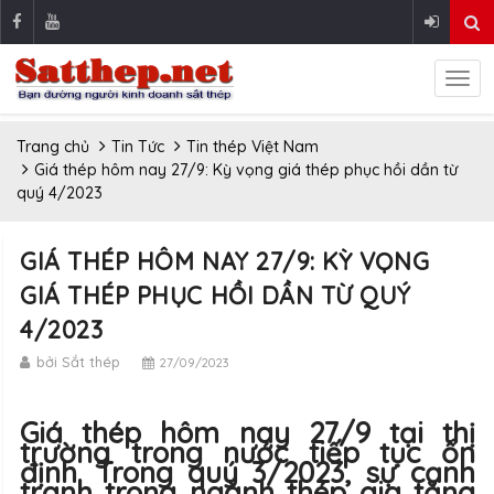
Trang chủ
Tin Tức
Tin thép Việt Nam
Giá thép hôm nay 27/9: Kỳ vọng giá thép phục hồi dần từ
quý 4/2023
GIÁ THÉP HÔM NAY 27/9: KỲ VỌNG
GIÁ THÉP PHỤC HỒI DẦN TỪ QUÝ
4/2023
bởi Sắt thép
27/09/2023
Giá thép hôm nay 27/9 tại thị
trường trong nước tiếp tục ổn
định. Trong quý 3/2023, sự cạnh
tranh trong ngành thép gia tăng