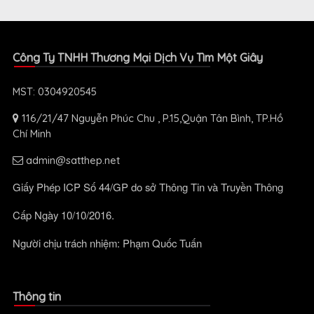
Công Ty TNHH Thương Mại Dịch Vụ Tìm Một Giây
MST: 0304920545
116/21/47 Nguyễn Phúc Chu , P.15,Quận Tân Bình, TP.Hồ
Chí Minh
admin@satthep.net
Giấy Phép ICP Số 44/GP do sở Thông Tin và Truyền Thông
Cấp Ngày 10/10/2016.
Người chịu trách nhiệm: Phạm Quốc Tuấn
Thông tin