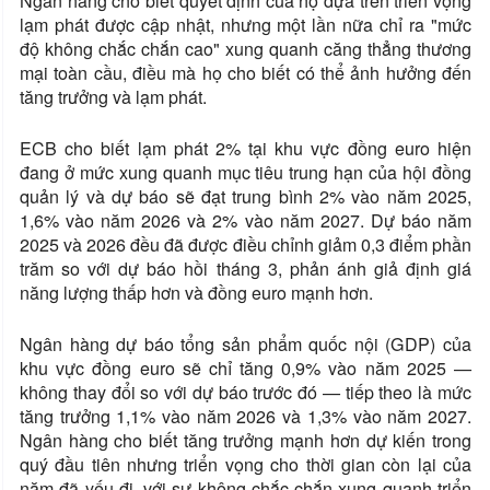
Ngân hàng cho biết quyết định của họ dựa trên triển vọng
lạm phát được cập nhật, nhưng một lần nữa chỉ ra "mức
độ không chắc chắn cao" xung quanh căng thẳng thương
mại toàn cầu, điều mà họ cho biết có thể ảnh hưởng đến
tăng trưởng và lạm phát.
ECB cho biết lạm phát 2% tại khu vực đồng euro hiện
đang ở mức xung quanh mục tiêu trung hạn của hội đồng
quản lý và dự báo sẽ đạt trung bình 2% vào năm 2025,
1,6% vào năm 2026 và 2% vào năm 2027. Dự báo năm
2025 và 2026 đều đã được điều chỉnh giảm 0,3 điểm phần
trăm so với dự báo hồi tháng 3, phản ánh giả định giá
năng lượng thấp hơn và đồng euro mạnh hơn.
Ngân hàng dự báo tổng sản phẩm quốc nội (GDP) của
khu vực đồng euro sẽ chỉ tăng 0,9% vào năm 2025 —
không thay đổi so với dự báo trước đó — tiếp theo là mức
tăng trưởng 1,1% vào năm 2026 và 1,3% vào năm 2027.
Ngân hàng cho biết tăng trưởng mạnh hơn dự kiến ​​trong
quý đầu tiên nhưng triển vọng cho thời gian còn lại của
năm đã yếu đi, với sự không chắc chắn xung quanh triển