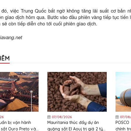
i đó, việc Trung Quốc bất ngờ không tăng lãi suất cơ bản 
ên giao dịch hôm qua. Bước vào đầu phiên vàng tiếp tục ti
 sẽ còn tiếp diễn cho tới cuối phiên giao dịch.
iavang.net
HÊM
26
07/08/2026
07/08
uẩn bị vận hành
Mauritania thúc đẩy dự án
POSCO c
sắt Ouro Preto vào
quặng sắt El Aouj trị giá 2 tỷ
chính t