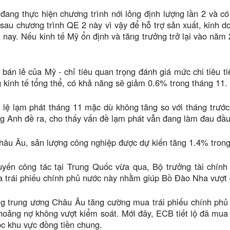
đang thực hiện chương trình nới lỏng định lượng lần 2 và c
sau chương trình QE 2 này vì vậy để hỗ trợ sản xuất, kinh do
 nay. Nếu kinh tế Mỹ ổn định và tăng trưởng trở lại vào năm 
bán lẻ của Mỹ - chỉ tiêu quan trọng đánh giá mức chi tiêu ti
 kinh tế tổng thể, có khả năng sẽ giảm 0.6% trong tháng 11.
ỷ lệ lạm phát tháng 11 mặc dù không tăng so với tháng trư
g Anh đề ra, cho thấy vấn đề lạm phát vẫn đang làm đau đầ
hâu Âu, sản lượng công nghiệp được dự kiến tăng 1.4% trong
uyến công tác tại Trung Quốc vừa qua, Bộ trưởng tài chín
trái phiếu chính phủ nước này nhằm giúp Bồ Đào Nha vượt q
g trung ương Châu Âu tăng cường mua trái phiếu chính phủ 
hoảng nợ không vượt kiểm soát. Mới đây, ECB tiết lộ đã mua 2
c khu vực đồng tiền chung.