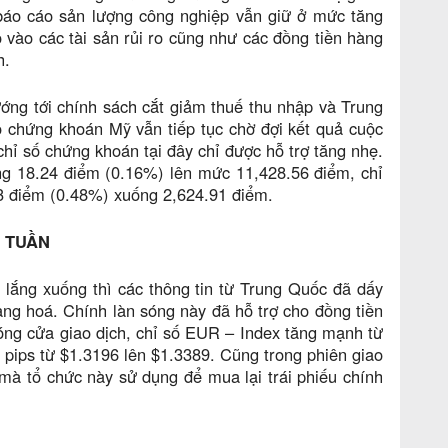
 báo cáo sản lượng công nghiệp vẫn giữ ở mức tăng
 vào các tài sản rủi ro cũng như các đồng tiền hàng
h.
ớng tới chính sách cắt giảm thuế thu nhập và Trung
 chứng khoán Mỹ vẫn tiếp tục chờ đợi kết quả cuộc
hỉ số chứng khoán tại đây chỉ được hỗ trợ tăng nhẹ.
ng 18.24 điểm (0.16%) lên mức 11,428.56 điểm, chỉ
3 điểm (0.48%) xuống 2,624.91 điểm.
 TUẦN
 lắng xuống thì các thông tin từ Trung Quốc đã dấy
àng hoá. Chính làn sóng này đã hỗ trợ cho đồng tiền
Đóng cửa giao dịch, chỉ số EUR – Index tăng mạnh từ
pips từ $1.3196 lên $1.3389. Cũng trong phiên giao
mà tổ chức này sử dụng để mua lại trái phiếu chính