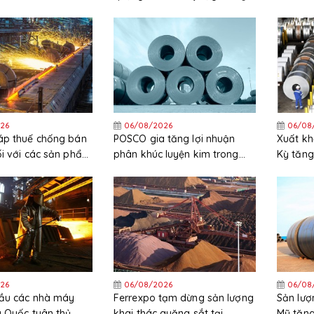
USD sau quyết định đầu tư
chi phí 
cuối cùng (FID)
cao
26
06/08/2026
06/08
áp thuế chống bán
POSCO gia tăng lợi nhuận
Xuất kh
ối với các sản phẩm
phân khúc luyện kim trong
Kỳ tăng
ẽm nhập khẩu từ
quý 2 năm 2026
trong 
c và Hàn Quốc
26
06/08/2026
06/08
cầu các nhà máy
Ferrexpo tạm dừng sản lượng
Sản lượ
g Quốc tuân thủ
khai thác quặng sắt tại
Mỹ tăng