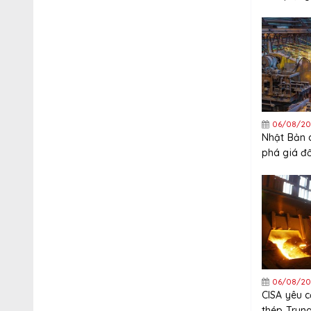
quý 3
06/08/20
Nhật Bản 
phá giá đ
thép mạ k
Trung Quố
06/08/20
CISA yêu 
thép Trun