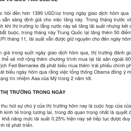
c hồi đến hơn 1399 USD/oz trong ngày giao dịch hôm qua kh
ã sẵn sàng định giá cho việc tăng này. Trong tháng trước 
 khi thị trường lo lắng nước này sẽ tăng lãi suất nhưng kết 
 bắt buộc, trong tháng này Trung Quốc lại tăng thêm 50 điểm
PI tháng 11, lãi suất vẫn được giữ nguyên cho đến ngày hôm
giá trong suốt ngày giao dịch hôm qua, thị trường đánh gi
thể sẽ mở rộng thêm chương trình mua lại tài sản ngoài 60
tịch Fed Bernanke đã phát biểu mua thêm trái phiếu chính ph
t biểu ngày hôm qua rằng việc tổng thống Obama đồng ý mở 
ạng tín nhiệm Aaa của Mỹ trong 2 năm tới.
 THỊ TRƯỜNG TRONG NGÀY
 thu hút sự chú ý của thị trường hôm nay là cuộc họp của củ
h kinh tế trong tương lai, trong đó quan trọng nhất là quyết
u khả năng mức lãi suất 0.25% hiện nay sẽ tiếp tục được duy
nh tế phát triển.