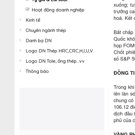
xuống; t
Hoạt động doanh nghiệp
trưởng ca
hoá. Kết 
Kinh tế
Chuyên ngành thép
Bất chấp 
Quốc khôn
Danh bạ DN
họp FOMC 
Logo DN Thép HRC,CRC,H,I,U,V..
Chốt phiê
số S&P 50
Logo DN Tole, ống thép...vv
Thông báo
ĐỒNG T
Trong khi
lên làn s
chung có 
106.12 đi
dịch đầu 
phủ của c
VÀNG PH