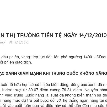
IN THỊ TRƯỜNG TIỀN TỆ NGÀY 14/12/2010
thép
14/12/2010
 đầu phiên, vàng tiếp tục tiến lên phá ngưỡng 1400 USD/ou
ối phiên giao dịch.
ẠC XANH GIẢM MẠNH KHI TRUNG QUỐC KHÔNG NÂNG 
tuần lễ hứa hẹn sẽ có nhiều biến động, đồng bạc xanh đã mở
 Index trượt từ 80.07 điểm xuống 79.31 điểm. Nguyên nhân 
h việc Trung Quốc nâng lãi suất đã không biến thành sự th
h nâng mức dự trữ bắt buộc đối với hệ thống ngân hàng tại 
suất vào cuối tuần qua và điều này có thể dẫn đến nhu cầu