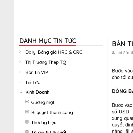
DANH MỤC TIN TỨC
BẢN T
Daily: Bảng giá HRC & CRC
bởi Sắt 
Thị Trường Thép TQ
Bước vào
Bản tin VIP
cho tới cu
Tin Tức
ĐỒNG B
Kinh Doanh
Gương mặt
Bước vào 
số USD –
Bí quyết thành công
xung quan
Thương hiệu
quyết địn
nâng lãi 
Tỷ giá & Lãi suất