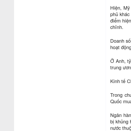
Hiện, Mỹ 
phủ khác 
điểm hiện
chỉnh.
Doanh số 
hoạt động
Ở Anh, t
trung ươn
Kinh tế C
Trong ch
Quốc mua 
Ngân hàn
bị khủng 
nước thuộ