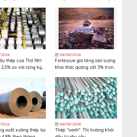
nguyên liệu thô tăng
sắt ở Ukraine
/2026
06/08/2026
ẩu thép của Thổ Nhĩ
Fortescue gia tăng sản lượng
 2,5% so với cùng kỳ
khai thác quặng sắt 3% trong
nửa đầu năm 2026
năm tài chính 2025/2026
/2026
06/08/2026
ng xuất xưởng thép tại
Thép "xanh": Thị trường khởi
 4,8% theo tháng
đầu từ nhu cầu