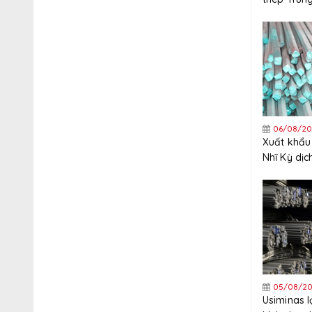
nghiêm ng
xuất khẩu
06/08/20
Xuất khẩu
Nhĩ Kỳ dị
tăng trưở
năm
05/08/20
Usiminas 