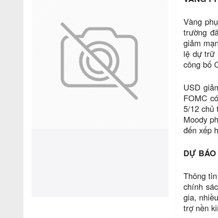
Vàng phụ
trường đ
giảm mạnh
lệ dự trữ
công bố C
USD giảm 
FOMC có 
5/12 chủ 
Moody phá
đến xếp h
DỰ BÁO
Thông tin
chính sác
gia, nhiề
trợ nền ki