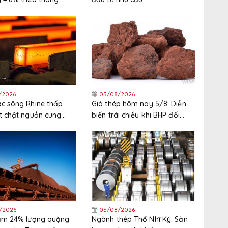
háng 6
/2026
05/08/2026
c sông Rhine thấp
Giá thép hôm nay 5/8: Diễn
t chặt nguồn cung
biến trái chiều khi BHP đối
 Tây Bắc Châu Âu
mặt đình công tại cảng xuất
khẩu quặng sắt lớn nhất thế
giới
/2026
05/08/2026
iảm 24% lượng quặng
Ngành thép Thổ Nhĩ Kỳ: Sản