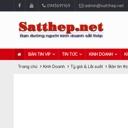
0943691169
admin@satthep.net
BẢN TIN VIP
TIN TỨC
KINH DOANH
K
Trang chủ
Kinh Doanh
Tỷ giá & Lãi suất
Bản tin th