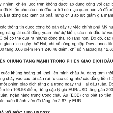
uy nhiên, chiến lược trên không được áp dụng cộng với các
o đã khiến cho các nhà đầu tư trở nên lạc quan hơn và đổ xô
quả là đồng bạc xanh đã phải hứng chịu áp lực giảm giá mạn
các thông tin được công bố gần đây từ việc chính phủ Mỹ hư
g nâng lãi suất đồng yuan như dự kiến, các nhà đầu tư vào
để có thể đưa ra những động thái rõ ràng hơn. Do đó, các c
n giao dịch ngày thứ Hai, chỉ số công nghiệp Dow Jones tă
0 tăng 0.06 điểm lên 1,240.46 điểm, chỉ số Nasdaq hạ 12.6
IỀN CHUNG TĂNG MẠNH TRONG PHIÊN GIAO DỊCH ĐẦU
 cuộc khủng hoảng tại khối liên minh châu Âu đang tạm thời
óng chảy vào các tài sản rủi ro cao cũng như các đồng tiền h
một phiên giao dịch tăng giá trong ngày thứ Hai đầu tuần. 
ểm lên 106.98 điểm, riêng cặp tỷ giá EUR/USD tăng gần 200 
tuần, ngân hàng trung ương châu Âu (ECB) cho biết số tiền 
ác nước thành viên đã tăng lên 2.67 tỷ EUR.
Á VỠ MỐC 1400 USD/OZ