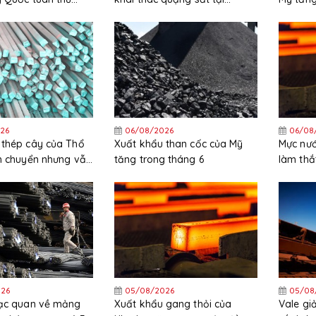
ặt các quy định
Ukraine
trong t
26
06/08/2026
06/08
 thép cây của Thổ
Xuất khẩu than cốc của Mỹ
Mực nướ
ch chuyển nhưng vẫn
tăng trong tháng 6
làm thắ
ng trong nửa đầu
HRC tại
26
05/08/2026
05/08
lạc quan về mảng
Xuất khẩu gang thỏi của
Vale g