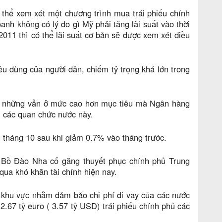
ó thể xem xét một chương trình mua trái phiếu chính
anh không có lý do gì Mỹ phải tăng lãi suất vào thời
2011 thì có thể lãi suất cơ bản sẽ được xem xét điều
êu dùng của người dân, chiếm tỷ trọng khá lớn trong
ớc những vẫn ở mức cao hơn mục tiêu mà Ngân hàng
u các quan chức nước này.
 tháng 10 sau khi giảm 0.7% vào tháng trước.
h Bồ Đào Nha cố găng thuyết phục chính phủ Trung
ua khó khăn tài chính hiện nay.
khu vực nhằm đảm bảo chi phí đi vay của các nước
.67 tỷ euro ( 3.57 tỷ USD) trái phiếu chính phủ các