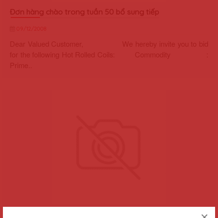
Đơn hàng chào trong tuần 50 bổ sung tiếp
09/12/2008
Dear Valued Customer, We hereby invite you to bid
for the following Hot Rolled Coils: Commodity :
Prime..
Bảng giá thép Tấm, Cuộn, Xà gồ, Cán nguội, Tuần 50
×