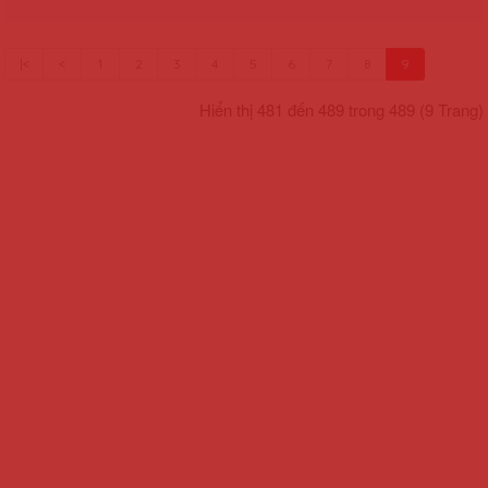
|<
<
1
2
3
4
5
6
7
8
9
Hiển thị 481 đến 489 trong 489 (9 Trang)