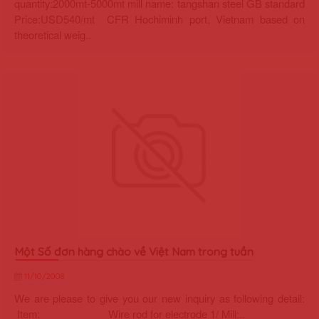
quantity:2000mt-5000mt mill name: tangshan steel GB standard
Price:USD540/mt CFR Hochiminh port, Vietnam based on
theoretical weig..
Một Số đơn hàng chào về Việt Nam trong tuần
11/10/2008
We are please to give you our new inquiry as following detail:
Item: Wire rod for electrode 1/ Mill:..