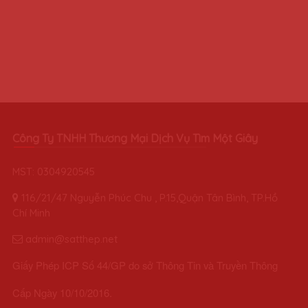
Công Ty TNHH Thương Mại Dịch Vụ Tìm Một Giây
MST: 0304920545
116/21/47 Nguyễn Phúc Chu , P.15,Quận Tân Bình, TP.Hồ
Chí Minh
admin@satthep.net
Giấy Phép ICP Số 44/GP do sở Thông Tin và Truyền Thông
Cấp Ngày 10/10/2016.