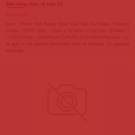
Đơn hàng chào về tuần 52
25/12/2008
Item : Prime Hot Rolled Steel Coil Mill: GJ Steel, Thailand
Grade : SPHC Size : 1.2mm x 1219mm x Coil Qty : 3,000mt. (
+/-10%) Price : USD560/mt. CFR FO CQD HCM Payment : LC
at sight to be opened from prime bank in Vietnam. LC opening
bank sub..