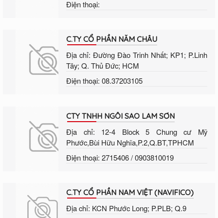
Điện thoại:
C.TY CỔ PHẦN NĂM CHÂU
Địa chỉ: Đường Đào Trinh Nhất; KP1; P.Linh
Tây; Q. Thủ Đức; HCM
Điện thoại: 08.37203105
CTY TNHH NGÔI SAO LAM SƠN
Địa chỉ: 12-4 Block 5 Chung cư Mỹ
Phước,Bùi Hữu Nghĩa,P.2,Q.BT,TPHCM
Điện thoại: 2715406 / 0903810019
C.TY CỔ PHẦN NAM VIỆT (NAVIFICO)
Địa chỉ: KCN Phước Long; P.PLB; Q.9