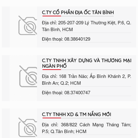
C.TY CỔ PHẦN ĐỊA ỐC TÂN BÌNH
Địa chỉ: 205-207-209 Lý Thường Kiệt, P.6, Q.
Tân Bình, HCM
Điện thoại: 08.38640129
C.TY TNHH XÂY DỰNG VÀ THƯƠNG MẠI
NGÀN PHỐ
Địa chỉ: 168 Trần Não; Ấp Bình Khánh 2, P.
Bình An; Q.2; HCM
Điện thoại: 08.37400747
C.TY TNHH XD & TM NẮNG MỚI
Địa chỉ: 368/822 Cách Mạng Tháng Tám;
P.5; Q.Tân Bình; HCM