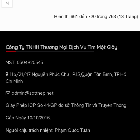
>|
Hiển thị 661 đến 720 trong 763 (13 Trang)
Công Ty TNHH Thương Mại Dịch Vụ Tìm Một Giây
MST: 0304920545
116/21/47 Nguyễn Phúc Chu , P.15,Quận Tân Bình, TP.Hồ
Chí Minh
admin@satthep.net
Giấy Phép ICP Số 44/GP do sở Thông Tin và Truyền Thông
Cấp Ngày 10/10/2016.
Người chịu trách nhiệm: Phạm Quốc Tuấn