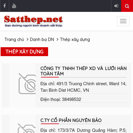
Trang chủ
Danh bạ DN
Thép xây dựng
THÉP XÂY DỰNG
CÔNG TY TNHH THÉP XD VÀ LƯỚI HÀN
TOÀN TÂM
Địa chỉ: 491/3 Truong Chinh street, Ward 14,
Tan Binh Dist HCMC, VN
Điện thoại: 38498532
C.TY CỔ PHẦN NGUYÊN BẢO
Địa chỉ: 173/3/7A Dương Quảng Hàm; P.5;