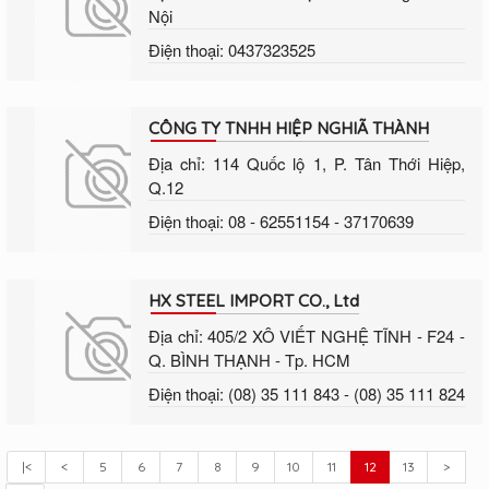
Nội
Điện thoại: 0437323525
CÔNG TY TNHH HIỆP NGHIÃ THÀNH
Địa chỉ: 114 Quốc lộ 1, P. Tân Thới Hiệp,
Q.12
Điện thoại: 08 - 62551154 - 37170639
HX STEEL IMPORT CO., Ltd
Địa chỉ: 405/2 XÔ VIẾT NGHỆ TĨNH - F24 -
Q. BÌNH THẠNH - Tp. HCM
Điện thoại: (08) 35 111 843 - (08) 35 111 824
|<
<
5
6
7
8
9
10
11
12
13
>