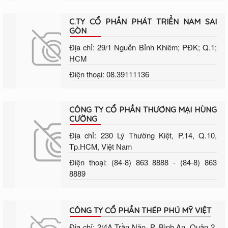
C.TY CỔ PHẦN PHÁT TRIỂN NAM SAI
GÒN
Địa chỉ: 29/1 Nguễn Bỉnh Khiêm; PĐK; Q.1;
HCM
Điện thoại: 08.39111136
CÔNG TY CỔ PHẦN THƯƠNG MẠI HÙNG
CƯỜNG
Địa chỉ: 230 Lý Thường Kiệt, P.14, Q.10,
Tp.HCM, Việt Nam
Điện thoại: (84-8) 863 8888 - (84-8) 863
8889
CÔNG TY CỔ PHẦN THÉP PHÚ MỸ VIỆT
Địa chỉ: 2/4A Trần Não, P. Bình An, Quận 2,