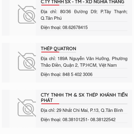
C.TY TNHH SX - TM - XD NGHĨA THẮNG
Địa chỉ: 80/36 Đường D9; P.Tây Thạnh;
Q.Tân Phú
Điện thoại: 08.62678415
THÉP QUATRON
Địa chỉ: 189A Nguyễn Văn Hưởng, Phường
Thảo Điền, Quận 2, TP.HCM, Việt Nam
Điện thoại: 848 5 402 3006
CTY TNHH TM & SX THÉP KHÁNH TIẾN
PHÁT
Địa chỉ: 29 Nhất Chi Mai, P.13, Q.Tân Bình
Điện thoại: 08.38101251- 08.38122542