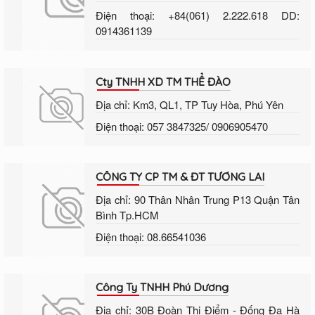
Điện thoại: +84(061) 2.222.618 DD:
0914361139
Cty TNHH XD TM THỂ ĐÀO
Địa chỉ: Km3, QL1, TP Tuy Hòa, Phú Yên
Điện thoại: 057 3847325/ 0906905470
CÔNG TY CP TM & ĐT TƯƠNG LAI
Địa chỉ: 90 Thân Nhân Trung P13 Quận Tân
Bình Tp.HCM
Điện thoại: 08.66541036
Công Ty TNHH Phú Dương
Địa chỉ: 30B Đoàn Thị Điểm - Đống Đa Hà