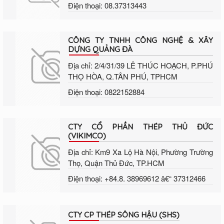
Điện thoại: 08.37313443
CÔNG TY TNHH CÔNG NGHỆ & XÂY
DỰNG QUẢNG ĐÀ
Địa chỉ: 2/4/31/39 LÊ THÚC HOẠCH, P.PHÚ
THỌ HÒA, Q.TÂN PHÚ, TPHCM
Điện thoại: 0822152884
CTY CỔ PHẦN THÉP THỦ ĐỨC
(VIKIMCO)
Địa chỉ: Km9 Xa Lộ Hà Nội, Phường Trường
Thọ, Quận Thủ Đức, TP.HCM
Điện thoại: +84.8. 38969612 â€“ 37312466
CTY CP THÉP SÔNG HẬU (SHS)