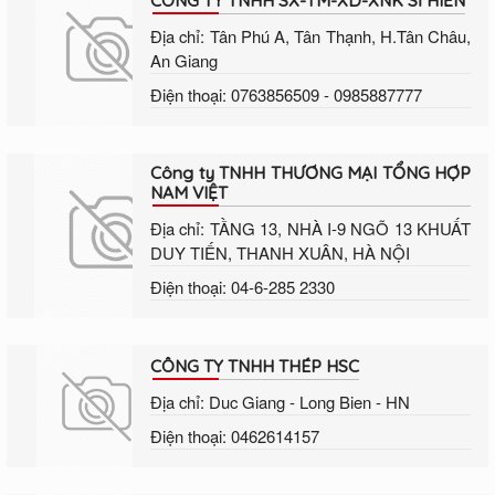
CÔNG TY TNHH SX-TM-XD-XNK SĨ HIỀN
Địa chỉ: Tân Phú A, Tân Thạnh, H.Tân Châu,
An Giang
Điện thoại: 0763856509 - 0985887777
Công ty TNHH THƯƠNG MẠI TỔNG HỢP
NAM VIỆT
Địa chỉ: TẦNG 13, NHÀ I-9 NGÕ 13 KHUẤT
DUY TIẾN, THANH XUÂN, HÀ NỘI
Điện thoại: 04-6-285 2330
CÔNG TY TNHH THÉP HSC
Địa chỉ: Duc Giang - Long Bien - HN
Điện thoại: 0462614157