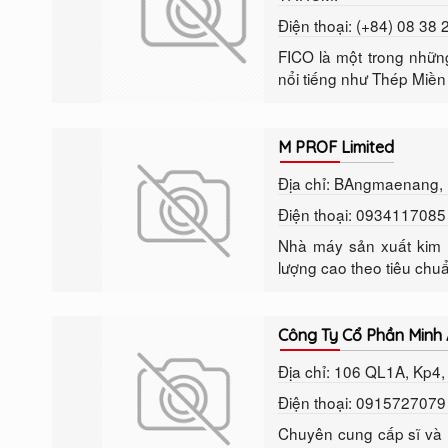
Điện thoại: (+84) 08 38
FICO là một trong nhữn
nổi tiếng như Thép Miền
M PROF Limited
Địa chỉ: BAngmaenang, B
Điện thoại: 0934117085
Nhà máy sản xuất kim 
lượng cao theo tiêu chu
Công Ty Cổ Phần Minh 
Địa chỉ: 106 QL1A, Kp4,
Điện thoại: 0915727079
Chuyên cung cấp sĩ và l