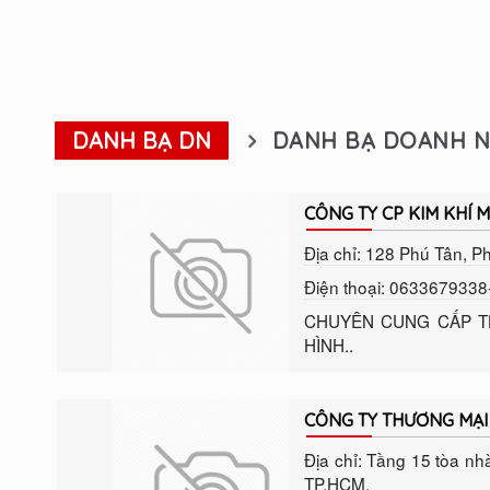
DANH BẠ DN
DANH BẠ DOANH N
CÔNG TY CP KIM KHÍ 
Địa chỉ: 128 Phú Tân, P
Điện thoại: 0633679338
CHUYÊN CUNG CẤP TH
HÌNH..
CÔNG TY THƯƠNG MẠI 
Địa chỉ: Tầng 15 tòa nh
TP.HCM.