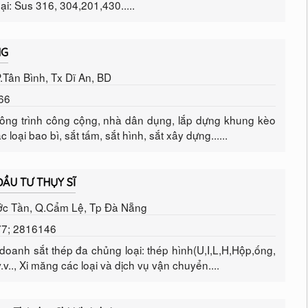
oại: Sus 316, 304,201,430.....
NG
.Tân Bình, Tx Dĩ An, BD
766
ng trình công cộng, nhà dân dụng, lắp dựng khung kèo
oại bao bì, sắt tấm, sắt hình, sắt xây dựng......
ẦU TƯ THỤY SĨ
ớc Tần, Q.Cẩm Lệ, Tp Đà Nẵng
77; 2816146
doanh sắt thép đa chủng loại: thép hình(U,I,L,H,Hộp,ống,
v.., Xi măng các loại và dịch vụ vận chuyển....