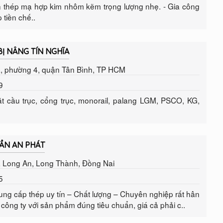
àn thép mạ hợp kim nhôm kẽm trọng lượng nhẹ. - Gia công
 tiền chế..
BỊ NÂNG TÍN NGHĨA
a, phường 4, quận Tân Bình, TP HCM
9
t cầu trục, cổng trục, monorail, palang LGM, PSCO, KG,
RẦN AN PHÁT
xã Long An, Long Thành, Đồng Nai
5
g cấp thép uy tín – Chất lượng – Chuyên nghiệp rất hân
ông ty với sản phẩm đúng tiêu chuẩn, giá cả phải c..