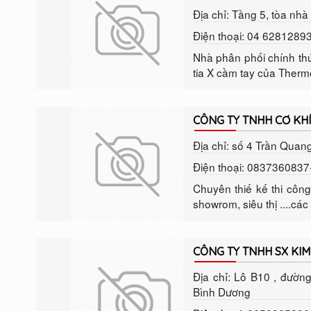
Địa chỉ: Tầng 5, tòa nh
Điện thoại: 04 6281289
Nhà phân phối chính thứ
tia X cầm tay của Thermo
CÔNG TY TNHH CƠ KH
Địa chỉ: số 4 Trần Quan
Điện thoại: 083736083
Chuyên thiế kế thi côn
showrom, siêu thị ....các 
CÔNG TY TNHH SX KIM
Địa chỉ: Lô B10 , đườn
Bình Dương