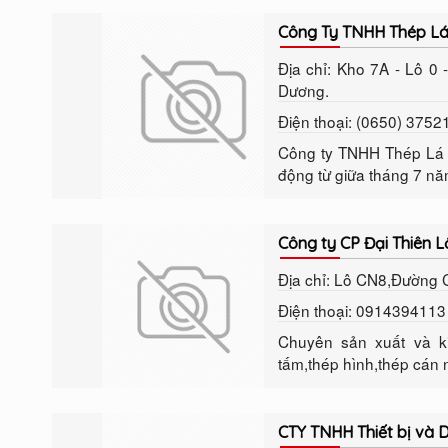
Công Ty TNHH Thép L
Địa chỉ: Kho 7A - Lô 0
Dương.
Điện thoại: (0650) 375
Công ty TNHH Thép Lá M
động từ giữa tháng 7 nă
Công ty CP Đại Thiên L
Địa chỉ: Lô CN8,Đường
Điện thoại: 091439411
Chuyên sản xuất và ki
tấm,thép hình,thép cán nó
CTY TNHH Thiết bị và D