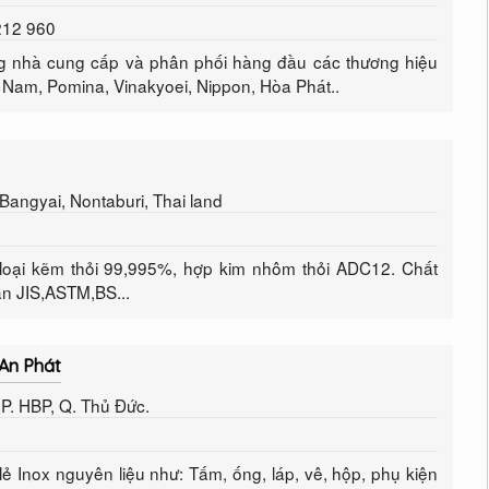
 212 960
g nhà cung cấp và phân phối hàng đầu các thương hiệu
 Nam, Pomina, Vinakyoei, Nippon, Hòa Phát..
angyai, Nontaburi, Thai land
loại kẽm thỏi 99,995%, hợp kim nhôm thỏi ADC12. Chất
ẩn JIS,ASTM,BS...
An Phát
 P. HBP, Q. Thủ Đức.
ẻ Inox nguyên liệu như: Tấm, ống, láp, vê, hộp, phụ kiện