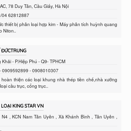
à AC, 78 Duy Tân, Cầu Giấy, Hà Nội
3/04 62812887
c thiết bị phân loại hợp kim - Máy phân tích huỳnh quang
 Niton..
Í ĐỨCTRUNG
g Khải - P.Hiệp Phú - Q9- TPHCM
7- 0909592899 - 0908010307
g hoàn thiện các loại khung nhà thép tiền chế,nhà xưởng
loại cầu trục, cổng trục..
 LOẠI KING STAR VN
g N4 , KCN Nam Tân Uyên , Xã Khánh Bình , Tân Uyên ,