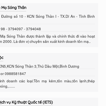
á Mạ Sóng Thần
 - Đường số 10 - KCN Sóng Thần I - TX.Dĩ An - Tỉnh Bình
2198 - 3794097 - 3794048
ạ Sóng Thần được thành lập và chính thức đi vào hoạt
m 2000. Là đơn vị chuyên sản xuất kinh doanh tôn mạ..
ộc
 CN5,KCN Sóng Thần 3,Thủ Dầu Một,Bình Dương
3 or 0988581847
nh doanh các loại:Tôn mạ kẽm,tôn màu,tôn lạnh,thép
ng,.......
ịch vụ Kỹ thuật Quốc tế (IETS)