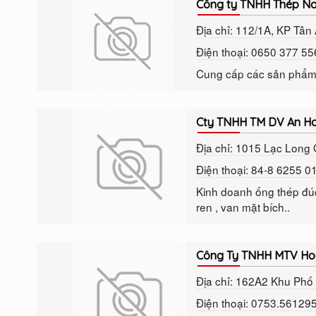
Công ty TNHH Thép Na
Địa chỉ: 112/1A, KP Tân
Điện thoại: 0650 377 5
Cung cấp các sản phẩm t
Cty TNHH TM DV An H
Địa chỉ: 1015 Lạc Long
Điện thoại: 84-8 6255 
Kinh doanh ống thép đúc
ren , van mặt bích..
Công Ty TNHH MTV Ho
Địa chỉ: 162A2 Khu Phố
Điện thoại: 0753.56129