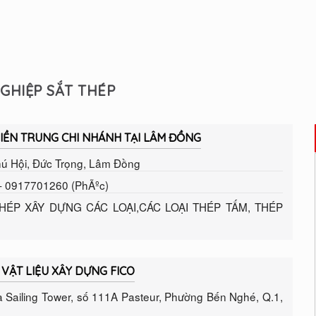
GHIỆP SẮT THÉP
MIỀN TRUNG CHI NHÁNH TẠI LÂM ĐỒNG
hú Hội, Đức Trọng, Lâm Đồng
- 0917701260 (PhÃºc)
ÉP XÂY DỰNG CÁC LOẠI,CÁC LOẠI THÉP TẤM, THÉP
VẬT LIỆU XÂY DỰNG FICO
à Sailing Tower, số 111A Pasteur, Phường Bến Nghé, Q.1,