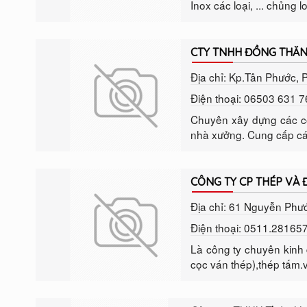
Inox các loại, ... chủng l
CTY TNHH ĐỒNG THĂ
Địa chỉ: Kp.Tân Phước, P
Điện thoại: 06503 631 
Chuyên xây dựng các cô
nhà xưởng. Cung cấp các l
CÔNG TY CP THÉP VÀ Đ
Địa chỉ: 61 Nguyễn Phư
Điện thoại: 0511.28165
Là công ty chuyên kinh 
cọc ván thép),thép tấm.v.