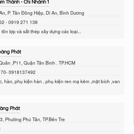
m Thành - Chi Nhánh 1
 An, P. Tân Đông Hiệp, Dĩ An, Bình Dương
562 - 0919 271 138
ôn lợp và sắt thép xây dựng các loại...
oàng Phát
 Quân ,P11, Quận Tân Bình . TP.HCM
0170- 0918137492
, hàn, phụ kiện hàn , phụ kiện ren mạ kẽm ,mặt bích ,van
àng Phát
 3, Phường Phú Tân, TP.Bến Tre
5