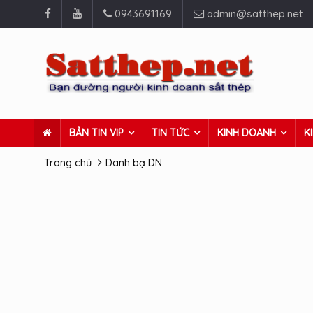
0943691169
admin@satthep.net
BẢN TIN VIP
TIN TỨC
KINH DOANH
K
Trang chủ
Danh bạ DN