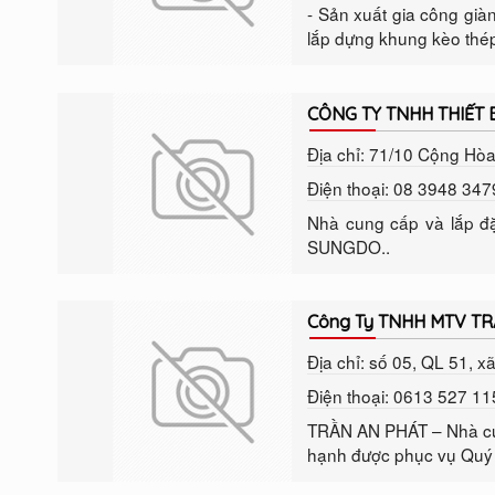
- Sản xuất gia công gi
lắp dựng khung kèo thép
CÔNG TY TNHH THIẾT 
Địa chỉ: 71/10 Cộng Hò
Điện thoại: 08 3948 347
Nhà cung cấp và lắp đặ
SUNGDO..
Công Ty TNHH MTV T
Địa chỉ: số 05, QL 51, 
Điện thoại: 0613 527 11
TRẦN AN PHÁT – Nhà cun
hạnh được phục vụ Quý c